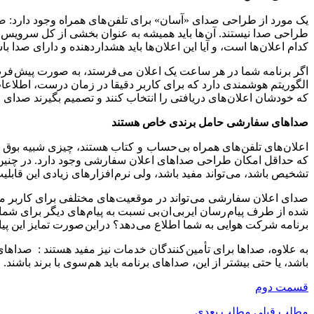
یک مورد از طراحی صدای «آسان» برای تلفن های همراه وجود دارد: صد
طراحی صدا نیستند. آن ها باید همیشه به عنوان بخشی از کل سرویس و
کدام اعلان ها است، و آیا این اعلان ها باید هشدار دهنده و دارای صدا
اگر برنامه شما در هر ساعت یک اعلان می فرستد، به صورت پیش فرض بر
الگوریتم هوشمندی دارد که برای کاربر دقیقا در زمان درست، اطلاعات
که خودشان اعلان های دریافتی را انتخاب کنند و تصمیم بگیرند صدای
صدا های سفارشی حامل برندی خاص هستند
اعلان های تلفن های همراه بی حساب و کتاب هستند، چیزی شبیه بوق ماش
که حداقل امکان طراحی صدا های اعلان سفارشی وجود دارد. در چنین ش
تشخیص باشد، می تواند مفید باشد، ولی نرم افزار های زیادی این قابلیت
صدای اعلان سفارشی می تواند در موقعیت های مختلفی برای کاربر مفید ب
شده از طرف پیام رسان ایر بی ان بی نسبت به پیام های دیگر برای شما م
برنامه شرکت هوایی به شما اطلاع می دهد؟ در این صورت تمایز این پیام
باشد، یا حتی بیشتر از این، صدا های برنامه باید هم سوی با برند باشند
قسمت دوم
مطلب قبلی
مطلب بعدی