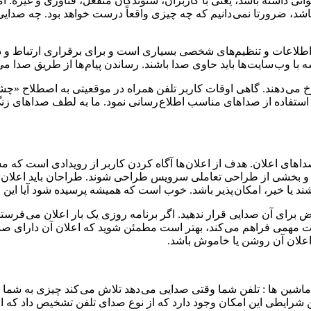
ی داشته باشد، یعنی با کاربران، شنوندگان منفعل، فناوری و غیره. ام
شد، ضرورتا نمی دانیم که چه چیزی واقعاً درست خواهد بود. چه صدایی 
اطلاعات و تنظیم‌های شخصی بسیاری است و برای برقراری ارتباط و 
سه با وب سایت ها باید حاوی صدا باشند. رساندن پیام ها از طریق صدا می
با استفاده از صدا های مناسب اطلاع رسانی نمود. ما به لطف صدا های زنگ
ا های اعلان. هدف از اعلان ها آگاه کردن کاربر از رویدادی است که 
 بخشی از طراحی تعاملی سرویس طراحی شوند. طراحان باید اعلان ها ر
 باشند یا خیر، امکان پذیر باشد. خوب است که همیشه پرسیده شود آیا این 
ای آن صدایی قرار ندهید. اگر برنامه روزی یک بار اعلان می فرستد، ق
 مهمی فراهم می کند، بهتر است مطمئن شوید که اعلان آن دارای صدا و
 اعلان آن روشن یا خاموش باشد.
ین ها : تلفن شما وقتی صدایی می دهد تلاش می کند چیزی به شما بگوید
رایطی این امکان وجود دارد که از نوع صدای تلفن تشخیص داد که اعلا