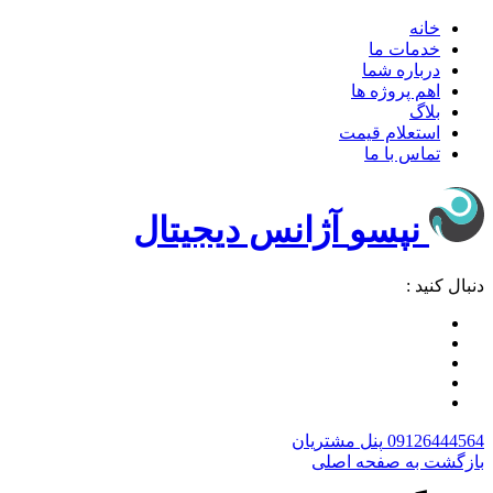
خانه
خدمات ما
درباره شما
اهم پروژه ها
بلاگ
استعلام قیمت
تماس با ما
نپسو
آژانس دیجیتال
دنبال کنید :
09126444564
پنل مشتریان
بازگشت به صفحه اصلی