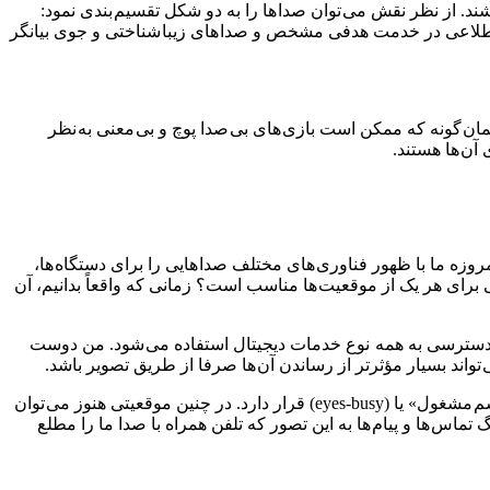
ند. از نظر نقش می توان صدا ها را به دو شکل تقسیم بندی نمود:
informativ) در برابر جوی (atmospheric). تقریبا همه صدا های وظیفه ای و اطلاعی در خدمت هدفی مشخص و صدا های زیبا شناختی و جوی بیانگر
مان گونه که ممکن است بازی های بی صدا پوچ و بی معنی به نظر
آن ها هستند.
روزه ما با ظهور فناوری های مختلف صدا هایی را برای دستگاه ها،
برای هر یک از موقعیت ها مناسب است؟ زمانی که واقعاً بدانیم، آن
دسترسی به همه نوع خدمات دیجیتال استفاده می شود. من دوست
 تواند بسیار مؤثرتر از رساندن آن ها صرفا از طریق تصویر باشد.
فعالیت های بسیاری هستند که در پس زمینه فعالیت تلفن های همراه رخ می دهند. گاهی اوقات کاربر تلفن همراه در موقعیتی به اصطلاح «چشم مشغول» یا (eyes-busy) قرار دارد. در چنین موقعیتی هنوز می توان
 تماس ها و پیام ها به این تصور که تلفن همراه با صدا ما را مطلع