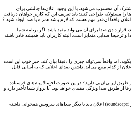
مشترک آن محسوب می شود. با این وجود اعلان ها چالشی برای
ا مسئولانه طراحی کنند: باید تعریف این که کاربر خواهان دریافت
اعلان واقعاً آن قدر مهم هست که لازم باشد همراه با صدا ایجاد شود ؟
رار دادن صدا برای آن می تواند مفید باشد. اگر برنامه شما
 ترجیحا صدایی متمایز است. البته کاربران باید همیشه قادر باشند
، اما واقعاً نمی تواند چیزی را دقیقا بیان کند. خبر خوب این است
ن از کدام منبع می آید. داشتن صدای اعلانی که به آسانی قابل
طریق ایر بی ان بی دارید؟ در این صورت احتمالا پیام های فرستاده
رفا از طریق صدا ویژگی مفیدی خواهد بود. آیا پرواز شما تأخیر دارد و
به علاوه، صدا ها برای تأمین کنندگان خدمات نیز مفید هستند : صدا های اعلان سفارشی حامل برند تأمین کننده سرویس هستند. صدای فراگیر (soundscape) اعلان باید با دیگر صدا های سرویس همخوانی داشته