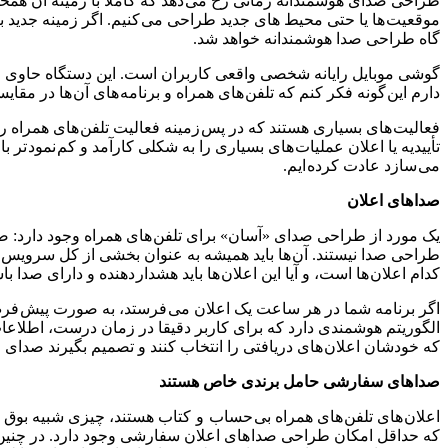
طراحی صدای هوشمندانه زمانی رخ می دهد که کاملا با زمینه آن همخوان
موقعیت ها یا حتی محیط های جدید طراحی می کنیم. اگر زمینه جدید با
گاه طراحی صدا هوشمندانه خواهد شد.
گوشی موبایل رایانه شخصی واقعی کاربران است. این دستگاه حاوی 
دارم این گونه فکر کنم که تلفن های همراه و برنامه های آن ها در مقای
تأییدیه یا اعلان عملیات های بسیاری را به شکلی کارآمد و کم نمود تر 
می سازد عادت کرده ایم.
صدا های اعلان
یک مورد از طراحی صدای «آسان» برای تلفن های همراه وجود دارد: صد
طراحی صدا نیستند. آن ها باید همیشه به عنوان بخشی از کل سرویس و
کدام اعلان ها است، و آیا این اعلان ها باید هشدار دهنده و دارای صدا
اگر برنامه شما در هر ساعت یک اعلان می فرستد، به صورت پیش فرض بر
الگوریتم هوشمندی دارد که برای کاربر دقیقا در زمان درست، اطلاعات
که خودشان اعلان های دریافتی را انتخاب کنند و تصمیم بگیرند صدای
صدا های سفارشی حامل برندی خاص هستند
اعلان های تلفن های همراه بی حساب و کتاب هستند، چیزی شبیه بوق ماش
که حداقل امکان طراحی صدا های اعلان سفارشی وجود دارد. در چنین ش