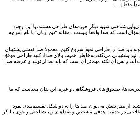
صدا فقط […]
بایی شناختی شبیه دیگر حوزه های طراحی هستند. با این وجود
ال است که صدا واقعاً چیست ، مقاله “تیم اربان” با نام «هرچه
چگونه باید صدا را طراحی نمود شروع کنیم. معمولا صدا نقشی پشتیبان
 را نیز پشتیبانی می کند. به خاطر اهمیت بالای صدا، کلید طراحی موفق
 آید. و پس آن نکته مهم تر آن است که باید بعد از تولید و عرضه صدا
 مدرسه ها، صندوق های فروشگاهی و غیره. این بدان معناست که ما
ند. از نظر نقش می توان صدا ها را به دو شکل تقسیم بندی نمود:
informativ) در برابر جوی (atmospheric). تقریبا همه صدا های وظیفه ای و اطلاعی در خدمت هدفی مشخص و صدا های زیبا شناختی و جوی بیانگر