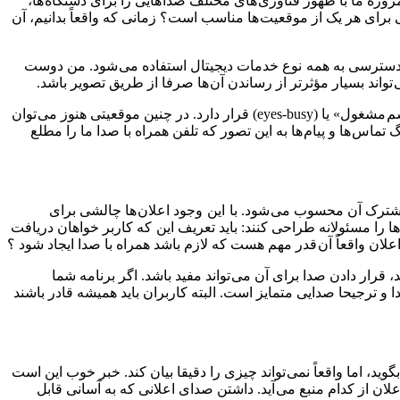
روزه ما با ظهور فناوری های مختلف صدا هایی را برای دستگاه ها،
برای هر یک از موقعیت ها مناسب است؟ زمانی که واقعاً بدانیم، آن
دسترسی به همه نوع خدمات دیجیتال استفاده می شود. من دوست
 تواند بسیار مؤثرتر از رساندن آن ها صرفا از طریق تصویر باشد.
فعالیت های بسیاری هستند که در پس زمینه فعالیت تلفن های همراه رخ می دهند. گاهی اوقات کاربر تلفن همراه در موقعیتی به اصطلاح «چشم مشغول» یا (eyes-busy) قرار دارد. در چنین موقعیتی هنوز می توان
 تماس ها و پیام ها به این تصور که تلفن همراه با صدا ما را مطلع
مشترک آن محسوب می شود. با این وجود اعلان ها چالشی برای
ا مسئولانه طراحی کنند: باید تعریف این که کاربر خواهان دریافت
اعلان واقعاً آن قدر مهم هست که لازم باشد همراه با صدا ایجاد شود ؟
رار دادن صدا برای آن می تواند مفید باشد. اگر برنامه شما
 ترجیحا صدایی متمایز است. البته کاربران باید همیشه قادر باشند
، اما واقعاً نمی تواند چیزی را دقیقا بیان کند. خبر خوب این است
ن از کدام منبع می آید. داشتن صدای اعلانی که به آسانی قابل