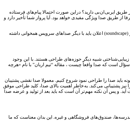
طریق ایر بی ان بی دارید؟ در این صورت احتمالا پیام های فرستاده
رفا از طریق صدا ویژگی مفیدی خواهد بود. آیا پرواز شما تأخیر دارد و
به علاوه، صدا ها برای تأمین کنندگان خدمات نیز مفید هستند : صدا های اعلان سفارشی حامل برند تأمین کننده سرویس هستند. صدای فراگیر (soundscape) اعلان باید با دیگر صدا های سرویس همخوانی داشته
بایی شناختی شبیه دیگر حوزه های طراحی هستند. با این وجود
ال است که صدا واقعاً چیست ، مقاله “تیم اربان” با نام «هرچه
چگونه باید صدا را طراحی نمود شروع کنیم. معمولا صدا نقشی پشتیبان
 را نیز پشتیبانی می کند. به خاطر اهمیت بالای صدا، کلید طراحی موفق
 آید. و پس آن نکته مهم تر آن است که باید بعد از تولید و عرضه صدا
 مدرسه ها، صندوق های فروشگاهی و غیره. این بدان معناست که ما