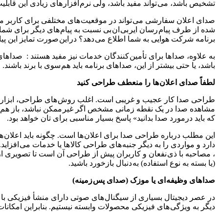
تشخیص باشد، می تواند مفید باشد، ولی نرم افزار های زیادی این قابلیت
صدای اعلان سفارشی می تواند در موقعیت های مختلفی برای کاربر مفید ب
شده از طرف پیام رسان ایر بی ان بی نسبت به پیام های دیگر برای شما م
برنامه شرکت هوایی به شما اطلاع می دهد؟ در این صورت تمایز این پیام
باشد، یا حتی بیشتر از این، صدا های برنامه باید هم سوی با برند باشند
لطفاً صدای اعلان ها را منعطف طراحی کنید
طراحی صدا کار عجیب و غریبی است. اغلب روش های طراحی، ابزار ها
مشاهده صدا در یک نقطه زمانی مشخص اگر غیر ممکن نباشد، باز هم کا
که باید درمورد صدا بدانید» پاسخ بسیار مناسبی برای تان خواهد بود.
این مطلب درباره طراحی صدا برای اعلان ها است. چگونه باید اعلان ها 
دارد و مواردی را به دیگر جنبه های طراحی کالا ها یا خدمات می افزاید.
، مصاحبه با ذی نفعان و کاربران پیش از طراحی آن است تا تصویری از و
(یا بسته به نوع استفاده) به دنبال بازخورد باشید.
صدا های وظیفه ای یا موزک (صدای پس زمینه)
در عصر دیجیتال بسیاری از سیگنال های صوتی دارای منشأ فیزیکی با ن
دیگر به ویژگی های فیزیکی محصولات وابسته نیستیم. بنابراین امکان