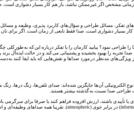
 زمانی مشخص اگر غیر ممکن نباشد، باز هم کار بسیار دشواری است. 
ی تفکر، مسائل طراحی و سؤال های کاربرد پذیری، وظیفه و مسائل زی
ر بسیار دشواری است. صدا فقط تابعی از زمان است. اگر برای تان سؤ
را طراحی نمود؟ بیایید کارمان را با تفکر درباره این که به طور کلی 
 صدا تجربه را بهبود بخشیده و پشتیبانی می کند و در حالت ایده آل برند
یژگی های مد نظر در مورد صدا ها و نقش هایی که باید ایفا کنند به دست
وع الکترونیکی آن ها جایگزین شده اند: صدای تلفن ها، زنگ در ها، زنگ
ات طراحی صدا نسبت به گذشته بیشتر هستند.
یا تأیید ی باشند، ارزش افزوده فراهم کنند یا صرفا برای سرگرمی باش
وظیفه ای (functional) در برابر زیبا شناختی (aesthetic) یا اطلاعی (e