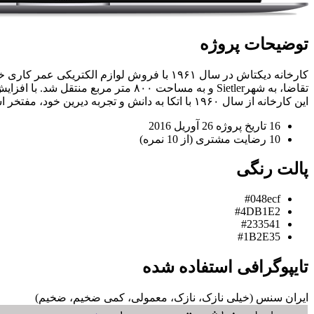
توضیحات
پروژه
تقاضا، به شهرSietler و به مساحت ۸۰۰ متر مربع منتقل شد. با افزایش تقاضا داخلی و خارجی این کارخانه به منطقه صنعتی Sincan منتقل شد و مساحت آن به ۴۲۰۰ متر مربع رسید.
این کارخانه از سال ۱۹۶۰ با اتکا به دانش و تجربه دیرین خود، مفتخر است بهترین کیفیت را با مناسب ترین قیمت در اختیار مشتریان خود قرار دهد.
16
تاریخ پروژه
26 آوریل 2016
10
رضایت مشتری
(از 10 نمره)
پالت
رنگی
#048ecf
#4DB1E2
#233541
#1B2E35
تایپوگرافی
استفاده شده
ایران سنس
(خیلی نازک، نازک، معمولی، کمی ضخیم، ضخیم)