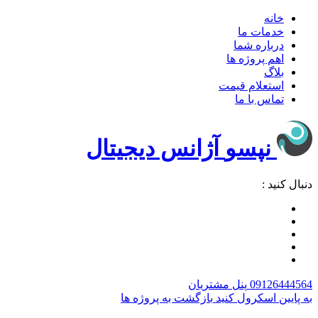
خانه
خدمات ما
درباره شما
اهم پروژه ها
بلاگ
استعلام قیمت
تماس با ما
نپسو
آژانس دیجیتال
دنبال کنید :
09126444564
پنل مشتریان
به پایین اسکرول کنید
بازگشت به پروژه ها