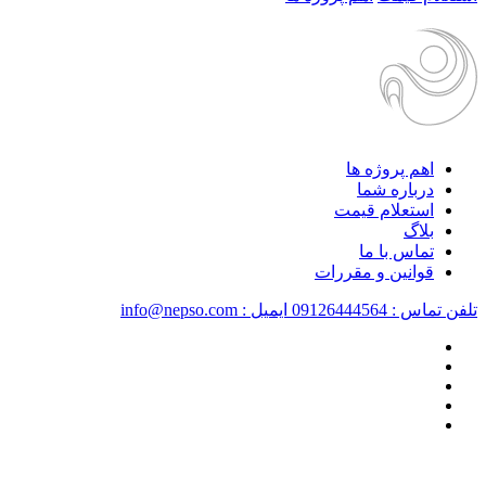
اهم پروژه ها
درباره شما
استعلام قیمت
بلاگ
تماس با ما
قوانین و مقررات
تلفن تماس : 09126444564
ایمیل : info@nepso.com