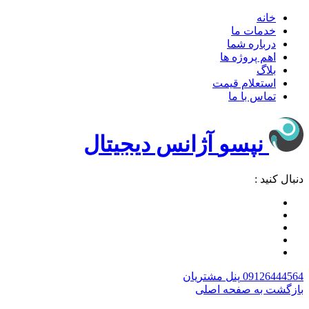
خانه
خدمات ما
درباره شما
اهم پروژه ها
بلاگ
استعلام قیمت
تماس با ما
نپسو
آژانس دیجیتال
دنبال کنید :
09126444564
پنل مشتریان
بازگشت به صفحه اصلی